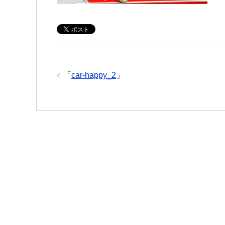
「
car-happy_2
」