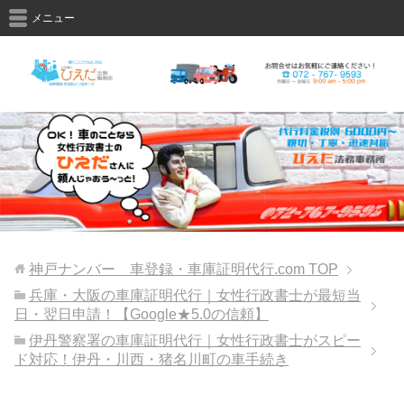
メニュー
神戸ナンバー 車登録・車庫証明代行.com
TOP
兵庫・大阪の車庫証明代行｜女性行政書士が最短当
日・翌日申請！【Google★5.0の信頼】
伊丹警察署の車庫証明代行｜女性行政書士がスピー
ド対応！伊丹・川西・猪名川町の車手続き